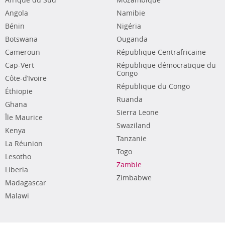
Afrique du Sud
Mozambique
Angola
Namibie
Bénin
Nigéria
Botswana
Ouganda
Cameroun
République Centrafricaine
Cap-Vert
République démocratique du
Congo
Côte-d’Ivoire
République du Congo
Éthiopie
Ruanda
Ghana
Sierra Leone
Île Maurice
Swaziland
Kenya
Tanzanie
La Réunion
Togo
Lesotho
Zambie
Liberia
Zimbabwe
Madagascar
Malawi