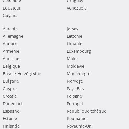
Colombie
Uruguay
Équateur
Venezuela
Guyana
Albanie
Jersey
Allemagne
Lettonie
Andorre
Lituanie
Arménie
Luxembourg
Autriche
Malte
Belgique
Moldavie
Bosnie-Herzégovine
Monténégro
Bulgarie
Norvège
Chypre
Pays-Bas
Croatie
Pologne
Danemark
Portugal
Espagne
République tchèque
Estonie
Roumanie
Finlande
Royaume-Uni