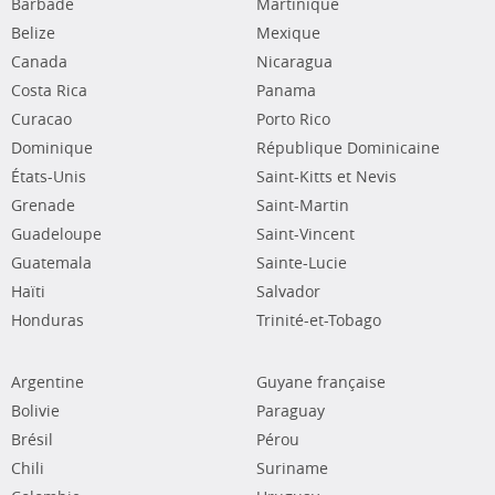
Barbade
Martinique
Belize
Mexique
Canada
Nicaragua
Costa Rica
Panama
Curacao
Porto Rico
Dominique
République Dominicaine
États-Unis
Saint-Kitts et Nevis
Grenade
Saint-Martin
Guadeloupe
Saint-Vincent
Guatemala
Sainte-Lucie
Haïti
Salvador
Honduras
Trinité-et-Tobago
Argentine
Guyane française
Bolivie
Paraguay
Brésil
Pérou
Chili
Suriname