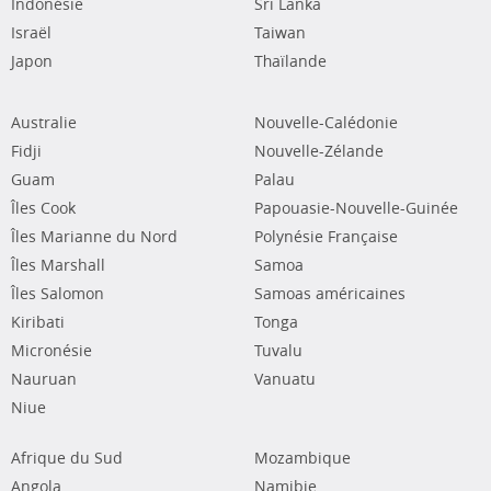
Indonésie
Sri Lanka
Israël
Taiwan
Japon
Thaïlande
Australie
Nouvelle-Calédonie
Fidji
Nouvelle-Zélande
Guam
Palau
Îles Cook
Papouasie-Nouvelle-Guinée
Îles Marianne du Nord
Polynésie Française
Îles Marshall
Samoa
Îles Salomon
Samoas américaines
Kiribati
Tonga
Micronésie
Tuvalu
Nauruan
Vanuatu
Niue
Afrique du Sud
Mozambique
Angola
Namibie