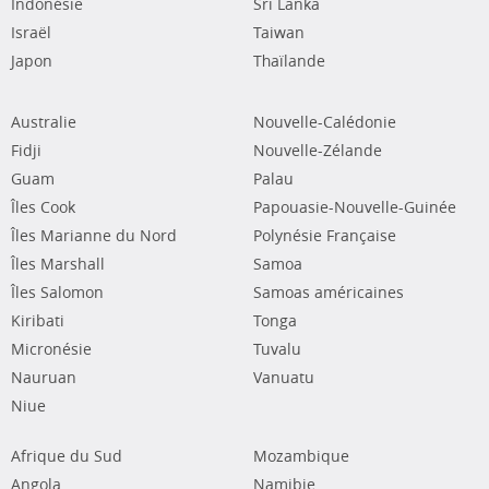
Indonésie
Sri Lanka
Israël
Taiwan
Japon
Thaïlande
Australie
Nouvelle-Calédonie
Fidji
Nouvelle-Zélande
Guam
Palau
Îles Cook
Papouasie-Nouvelle-Guinée
Îles Marianne du Nord
Polynésie Française
Îles Marshall
Samoa
Îles Salomon
Samoas américaines
Kiribati
Tonga
Micronésie
Tuvalu
Nauruan
Vanuatu
Niue
Afrique du Sud
Mozambique
Angola
Namibie