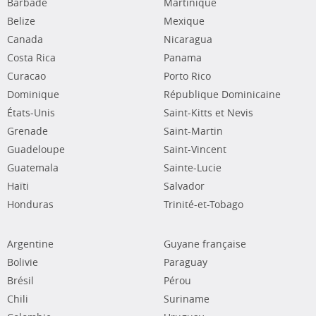
Barbade
Martinique
Belize
Mexique
Canada
Nicaragua
Costa Rica
Panama
Curacao
Porto Rico
Dominique
République Dominicaine
États-Unis
Saint-Kitts et Nevis
Grenade
Saint-Martin
Guadeloupe
Saint-Vincent
Guatemala
Sainte-Lucie
Haïti
Salvador
Honduras
Trinité-et-Tobago
Argentine
Guyane française
Bolivie
Paraguay
Brésil
Pérou
Chili
Suriname