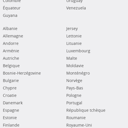
Colombie
Uruguay
Équateur
Venezuela
Guyana
Albanie
Jersey
Allemagne
Lettonie
Andorre
Lituanie
Arménie
Luxembourg
Autriche
Malte
Belgique
Moldavie
Bosnie-Herzégovine
Monténégro
Bulgarie
Norvège
Chypre
Pays-Bas
Croatie
Pologne
Danemark
Portugal
Espagne
République tchèque
Estonie
Roumanie
Finlande
Royaume-Uni