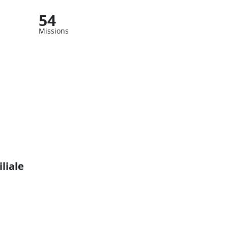
54
Missions
liale