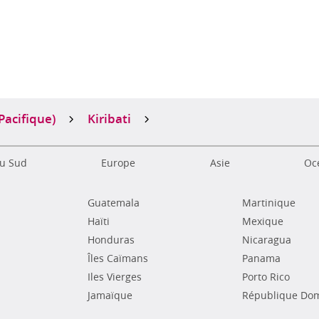
s
Pacifique)
Kiribati
u Sud
Europe
Asie
Océ
Guatemala
Martinique
Haïti
Mexique
Honduras
Nicaragua
Îles Caïmans
Panama
Iles Vierges
Porto Rico
Jamaïque
République Dom