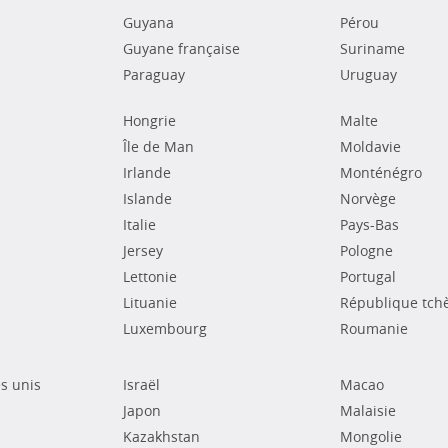
Guyana
Pérou
Guyane française
Suriname
Paraguay
Uruguay
Hongrie
Malte
Île de Man
Moldavie
Irlande
Monténégro
Islande
Norvège
Italie
Pays-Bas
Jersey
Pologne
Lettonie
Portugal
Lituanie
République tch
Luxembourg
Roumanie
s unis
Israël
Macao
Japon
Malaisie
Kazakhstan
Mongolie