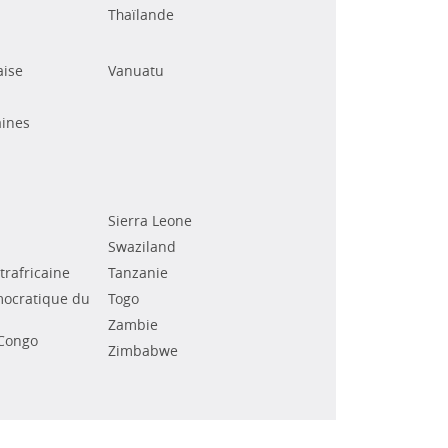
Thaïlande
aise
Vanuatu
ines
Sierra Leone
Swaziland
rafricaine
Tanzanie
ocratique du
Togo
Zambie
Congo
Zimbabwe