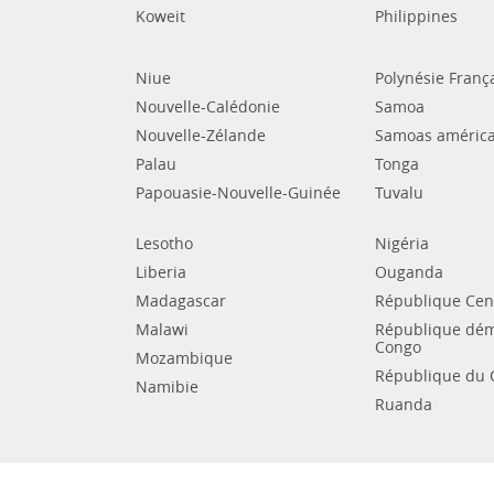
Koweit
Philippines
Niue
Polynésie Franç
Nouvelle-Calédonie
Samoa
Nouvelle-Zélande
Samoas américa
Palau
Tonga
Papouasie-Nouvelle-Guinée
Tuvalu
Lesotho
Nigéria
Liberia
Ouganda
Madagascar
République Cent
Malawi
République dém
Congo
Mozambique
République du 
Namibie
Ruanda