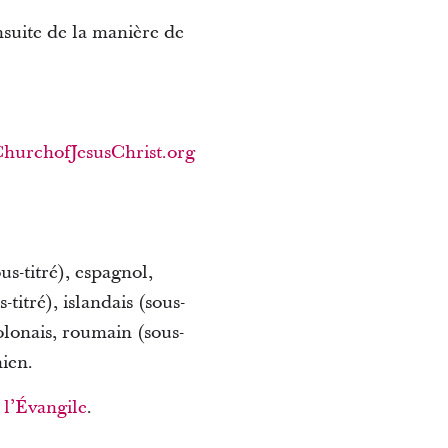
nsuite de la manière de
ChurchofJesusChrist.org
us-titré), espagnol,
-titré), islandais (sous-
 polonais, roumain (sous-
nien.
l’Évangile
.