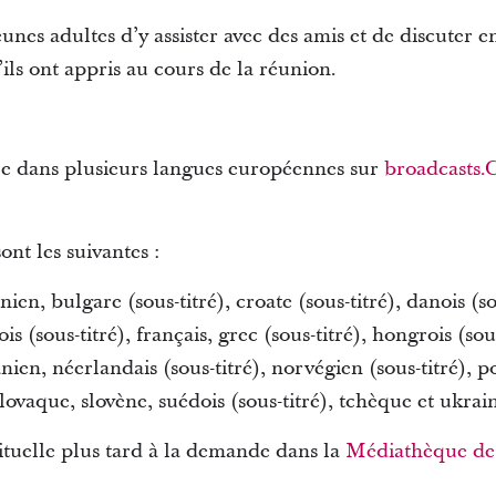
nes adultes d’y assister avec des amis et de discuter e
ils ont appris au cours de la réunion.
le dans plusieurs langues européennes sur
broadcasts.
ont les suivantes :
en, bulgare (sous-titré), croate (sous-titré), danois (so
ois (sous-titré), français, grec (sous-titré), hongrois (sous
tuanien, néerlandais (sous-titré), norvégien (sous-titré),
, slovaque, slovène, suédois (sous-titré), tchèque et ukrai
ituelle plus tard à la demande dans la
Médiathèque de 