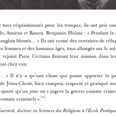
 tous réquisitionnés pour les troupes, ils ont pris une
lle, Amiens et Rouen. Benjamin Hulme : « Pendant la n
 anglais blessés… » Ils ont croisé des centaines de réfu
es femmes et des hommes âgés, tous allongés sur le sol,
t rejoint Paris. Certains finiront leur mission dans l
ont chez eux.
 : « Il n’y a qu’une chose qui puisse apporter la p
de Jésus-Christ, bien compris, respecté et pratiqué aus
a ajouté qu’un jour on « jugera la guerre comme crim
[vii]
e comme criminels ».
 Euvrard, docteur en Sciences des Religions à l'Ecole Pratiqu