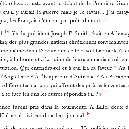
ai été relevé… juste avant le début de la Première Gue
qu’il y aurait la guerre mais je le savais… J’ai essay
[i]
, les Français n’étaient pas prêts du tout. »
[ii]
h,
fils du président Joseph F. Smith, était en Allema
 Cinq des plus grandes nations chrétiennes sont mainten
une même divinité pour que celle-ci soit favorable à l
aite, à la honte et à la ruine de leurs ennemis chrétien
tuation. Qui entendra-t-il et à qui ira sa faveur ? A
d’Angleterre ? À l’Empereur d’Autriche ? Au Présiden
différentes nations qui offrent des prières ferventes a
[iii]
à se tuer les uns les autres répondra-t-il ? »
ance furent pris dans la tourmente. À Lille, deux 
[iv]
Hulme, écrivirent dans leur journal :
prit de guerre est trop présent… Un policier voulait