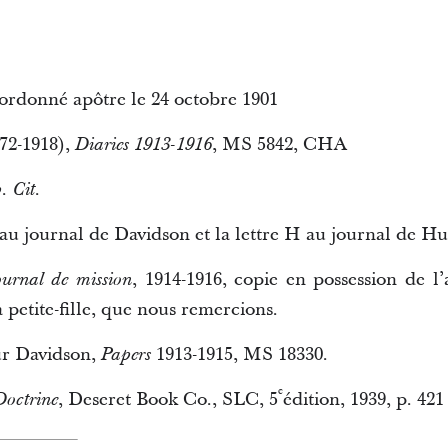
rdonné apôtre le 24 octobre 1901
2-1918),
, MS 5842, CHA
Diaries 1913-1916
. Cit.
au journal de Davidson et la lettre H au journal de H
, 1914-1916, copie en possession de 
ournal de mission
etite-fille, que nous remercions.
r Davidson,
1913-1915, MS 18330.
Papers
e
, Deseret Book Co., SLC, 5
édition, 1939, p. 421
Doctrine