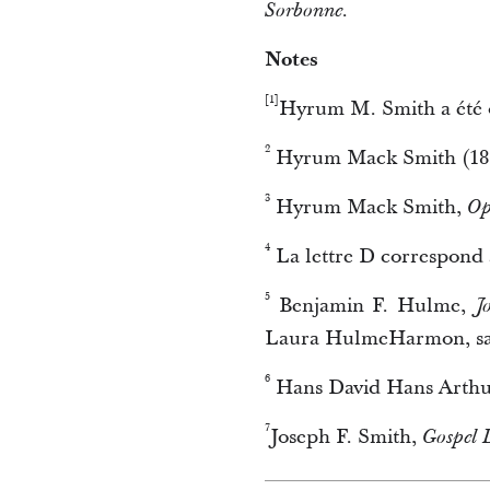
Sorbonne.
Notes
[1]
Hyrum M. Smith a été o
2
Hyrum Mack Smith (187
3
Hyrum Mack Smith,
Op
4
La lettre D correspond 
5
Benjamin F. Hulme,
J
Laura HulmeHarmon, sa p
6
Hans David Hans Arthu
7
Joseph F. Smith,
Gospel 