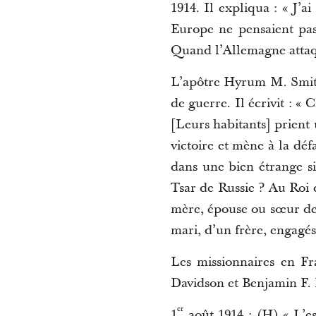
1914. Il expliqua : « J’
Europe ne pensaient pas 
Quand l’Allemagne attaqua
L’apôtre Hyrum M. Smit
de guerre. Il écrivit : «
[Leurs habitants] prient 
victoire et mène à la déf
dans une bien étrange si
Tsar de Russie ? Au Roi 
mère, épouse ou sœur des 
mari, d’un frère, engagés 
Les missionnaires en Fr
Davidson et Benjamin F. 
er
1
août 1914 : (H) « L’es