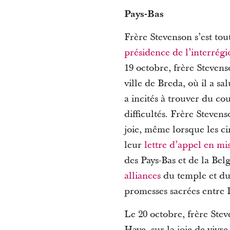
Pays-Bas
Frère Stevenson s’est tou
présidence de l’interrég
19 octobre, frère Stevens
ville de Breda, où il a s
a incités à trouver du cou
difficultés. Frère Steven
joie, même lorsque les cir
leur
lettre d’appel en mi
des Pays-Bas et de la Be
alliances
du temple et du
promesses sacrées entre
Le 20 octobre, frère Ste
Haye, sur la joie de vivre