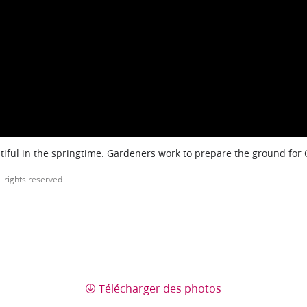
iful in the springtime. Gardeners work to prepare the ground for
l rights reserved.
Télécharger des photos