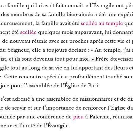
 sa famille qui lui avait fait connaître l’Évangile ont p
e des membres de sa famille bien-aimée a été une exp
eureusement, la famille avait été
scellée au temple
quel
ment été
scellée
quelques mois auparavant, lui donnant
re de nouveau réunie avec ses proches après cette vie et
 du Seigneur, elle a toujours déclaré : « Au temple, j’a
rist, et ils sont devenus tout pour moi. » Frère Steve
le tout au long de sa vie en lui apportant des fleurs et
e. Cette rencontre spéciale a profondément touché sœur 
ie pour l’assemblée de l’Église de Bari.
’est adressé à une assemblée de missionnaires et de dir
ie de servir et sur l’importance de renforcer l’Église dan
 tournée par une conférence de
pieu
à Palerme, réuniss
neur et l’unité de l’Évangile.