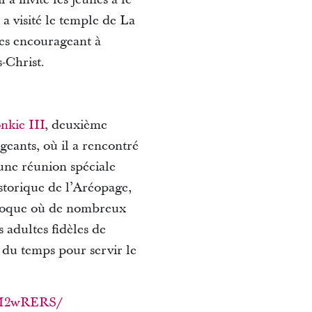
a visité le temple de La
les encourageant à
-Christ.
kie III
, deuxième
geants, où il a rencontré
 une réunion spéciale
storique de l’Aréopage,
époque où de nombreux
s adultes fidèles de
r du temps pour servir le
oVM2wRERS/