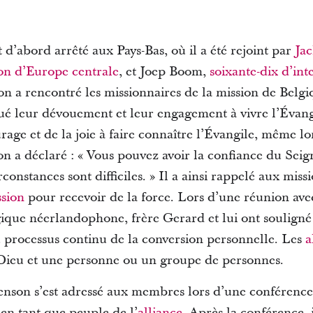
t d’abord arrêté aux Pays-Bas, où il a été rejoint par
Ja
ion d’Europe centrale
, et Joep Boom,
soixante-dix d’int
on a rencontré les missionnaires de la mission de Belgi
alué leur dévouement et leur engagement à vivre l’Évangi
rage et de la joie à faire connaître l’Évangile, même lor
son a déclaré : « Vous pouvez avoir la confiance du Sei
constances sont difficiles. » Il a ainsi rappelé aux miss
ssion
pour recevoir de la force. Lors d’une réunion ave
lgique néerlandophone, frère Gerard et lui ont souligné
 processus continu de la conversion personnelle. Les
a
 Dieu et une personne ou un groupe de personnes.
venson s’est adressé aux membres lors d’une conférenc
 en tant que peuple de l’
alliance
. Après la conférence, i