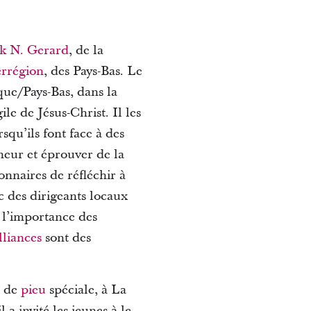
ck N. Gerard
, de la
errégion
, des Pays-Bas. Le
que/Pays-Bas, dans la
le de Jésus-Christ. Il les
squ’ils font face à des
gneur et éprouver de la
ionnaires de réfléchir à
c des dirigeants locaux
 l’importance des
lliances
sont des
e de
pieu
spéciale, à La
l a invité les jeunes à le