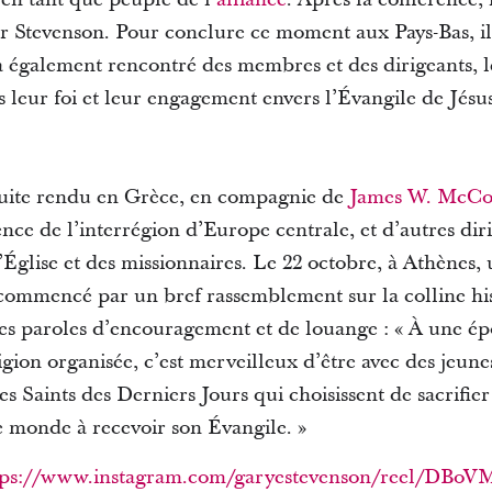
r Stevenson. Pour conclure ce moment aux Pays-Bas, il 
 a également rencontré des membres et des dirigeants, 
leur foi et leur engagement envers l’Évangile de Jésus
nsuite rendu en Grèce, en compagnie de
James W. McCon
ence de l’interrégion d’Europe centrale, et d’autres diri
Église et des missionnaires. Le 22 octobre, à Athènes,
 commencé par un bref rassemblement sur la colline hi
des paroles d’encouragement et de louange : « À une 
igion organisée, c’est merveilleux d’être avec des jeune
des Saints des Derniers Jours qui choisissent de sacrifie
le monde à recevoir son Évangile. »
tps://www.instagram.com/garyestevenson/reel/DB