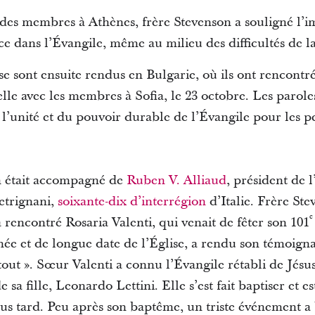
des membres à Athènes, frère Stevenson a souligné l’i
ce dans l’Évangile, même au milieu des difficultés de la
e sont ensuite rendus en Bulgarie, où ils ont rencontré
lle avec les membres à Sofia, le 23 octobre. Les parole
l’unité et du pouvoir durable de l’Évangile pour les pe
on était accompagné de
Ruben V. Alliaud
, président de 
etrignani,
soixante-dix d’interrégion
d’Italie. Frère Stev
e
 rencontré Rosaria Valenti, qui venait de fêter son 101
ée et de longue date de l’Église, a rendu son témoigna
ut ». Sœur Valenti a connu l’Évangile rétabli de Jésus-
e sa fille, Leonardo Lettini. Elle s’est fait baptiser e
us tard. Peu après son baptême, un triste événement a b