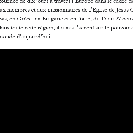
urnée de dix jours à travers l’Europe dans le cadre d
aux membres et aux missionnaires de l’Église de Jésus-C
as, en Grèce, en Bulgarie et en Italie, du 17 au 27 oc
ans toute cette région, il a mis l’accent sur le pouvoir
 monde d’aujourd’hui.