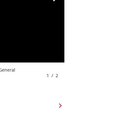
 General
1
/
2