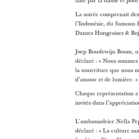
faite par la danse et po
La soirée comprenait des
l’Indonésie, du Samoan 
Danses Hongroises & Bo
Joep Boudewijn Boom, un 
déclaré : « Nous sommes 
la nourriture que nous m
d’amour et de lumière. »
Chaque représentation a mi
invités dans l’appréciati
L’ambassadrice Nella Pep
déclaré : « La culture sa