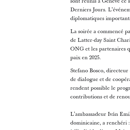
sont réunis à Genève ce s
Derniers Jours. L’événeme
diplomatiques importants
La soirée a commencé pa
de Latter-day Saint Chari
ONG et les partenaires qu
paix en 2025.
Stefano Bosco, directeur
de dialogue et de coopéra
rendent possible le progr
contributions et de reno
L’ambassadeur Iván Emi
dominicaine, a renchéri