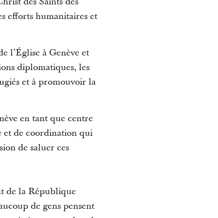
hrist des Saints des
s efforts humanitaires et
e l’Église à Genève et
ions diplomatiques, les
fugiés et à promouvoir la
nève en tant que centre
e et de coordination qui
sion de saluer ces
 de la République
eaucoup de gens pensent