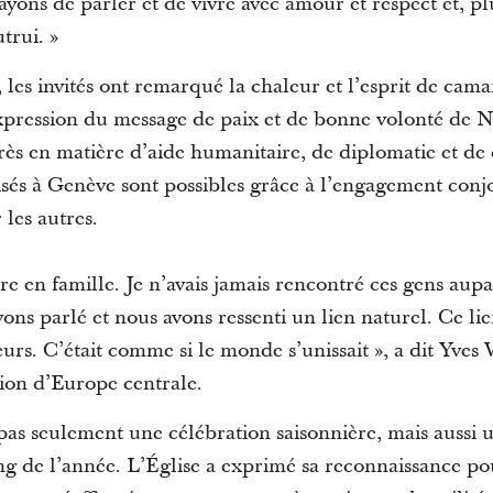
yons de parler et de vivre avec amour et respect et, p
trui. »
, les invités ont remarqué la chaleur et l’esprit de ca
pression du message de paix et de bonne volonté de N
rès en matière d’aide humanitaire, de diplomatie et de
isés à Genève sont possibles grâce à l’engagement conj
 les autres.
être en famille. Je n’avais jamais rencontré ces gens au
ons parlé et nous avons ressenti un lien naturel. Ce lie
urs. C’était comme si le monde s’unissait », a dit Yve
gion d’Europe centrale.
 pas seulement une célébration saisonnière, mais aussi
g de l’année. L’Église a exprimé sa reconnaissance pou