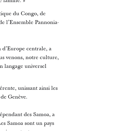
 famille. »
atique du Congo, de
 de l’Ensemble Pannonia-
n d’Europe centrale, a
us venons, notre culture,
n langage universel
rente, unissant ainsi les
l de Genève.
dépendant des Samoa, a
 Les Samoa sont un pays