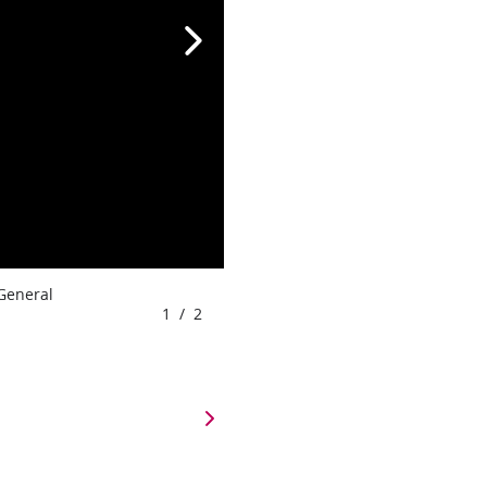
 General
1
/
2