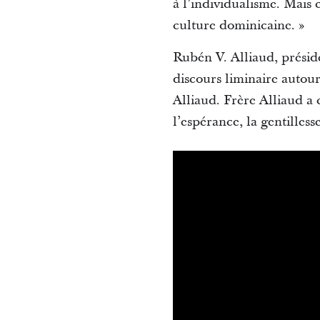
à l’individualisme. Mais c
culture dominicaine. »
Rubén V. Alliaud, préside
discours liminaire autou
Alliaud. Frère Alliaud a 
l’espérance, la gentillesse