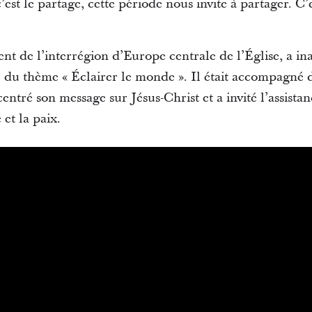
’est le partage, cette période nous invite à partager. C’
nt de l’interrégion d’Europe centrale de l’Église, a in
r du thème « Éclairer le monde ». Il était accompagné 
centré son message sur Jésus-Christ et a invité l’assista
 et la paix.