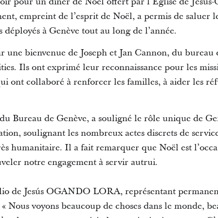
oir pour un dîner de Noël offert par l’Église de Jésus-C
nt, empreint de l’esprit de Noël, a permis de saluer le
 déployés à Genève tout au long de l’année.
r une bienvenue de Joseph et Jan Cannon, du bureau d
ties. Ils ont exprimé leur reconnaissance pour les miss
i ont collaboré à renforcer les familles, à aider les ré
 du Bureau de Genève, a souligné le rôle unique de Ge
tion, soulignant les nombreux actes discrets de servic
ès humanitaire. Il a fait remarquer que Noël est l’occa
uveler notre engagement à servir autrui.
lio de Jesús OGANDO LORA, représentant permanent
 : « Nous voyons beaucoup de choses dans le monde, b