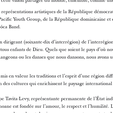
ur cette vision partagée du monde, ensemble, comme une
 représentations artistiques de la République démocr
Pacific Youth Group, de la République dominicaine et
jóca Band.
dirigeant (soixante-dix d’interrégion) de l’interrégio
tous enfants de Dieu. Quels que soient le pays d’où no
angeons ou les danses que nous dansons, nous avons u
s en valeur les traditions et l’esprit d’une région diffé
on des cultures qui enrichissent le paysage internationa
e Tavita-Levy, représentante permanente de l’État in
moane est fondée sur l’amour, le respect et l’humilité.