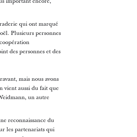
lus important encore,
maraderie qui ont marqué
oël. Plusieurs personnes
 coopération
oint des personnes et des
paravant, mais nous avons
n vient aussi du fait que
s Weidmann, un autre
 une reconnaissance du
r les partenariats qui