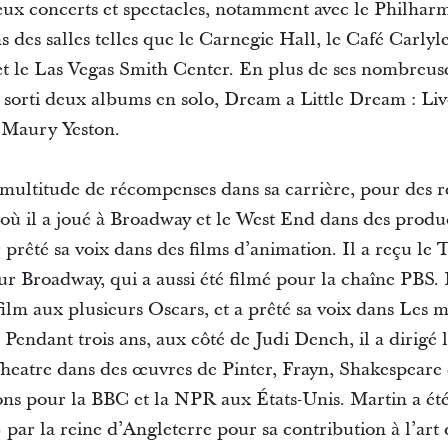
ux concerts et spectacles, notamment avec le Philha
 des salles telles que le Carnegie Hall, le Café Carlyl
t le Las Vegas Smith Center. En plus de ses nombreuses
sorti deux albums en solo, Dream a Little Dream : Live
f Maury Yeston.
 multitude de récompenses dans sa carrière, pour des r
ù il a joué à Broadway et le West End dans des produc
ir prêté sa voix dans des films d’animation. Il a reçu l
ur Broadway, qui a aussi été filmé pour la chaîne PBS.
film aux plusieurs Oscars, et a prêté sa voix dans Les
Pendant trois ans, aux côté de Judi Dench, il a dirigé
heatre dans des œuvres de Pinter, Frayn, Shakespeare e
ions pour la BBC et la NPR aux États-Unis. Martin a 
par la reine d’Angleterre pour sa contribution à l’art