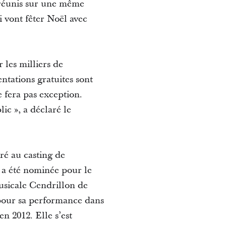
s réunis sur une même
 vont fêter Noël avec
 les milliers de
ntations gratuites sont
e fera pas exception.
c », a déclaré le
ré au casting de
a été nominée pour le
usicale Cendrillon de
our sa performance dans
 2012. Elle s’est