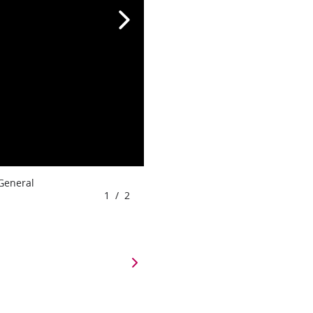
 General
1
/
2