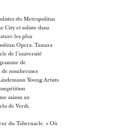
solistes du Metropolitan
 City et soliste dans
ature les plus
politan Opera. Tamara
le de l’université
ogramme de
ns de nombreuses
 Lindemann Young Artists
ompétition
ème saison au
lo de Verdi.
hœur du Tabernacle. « Où