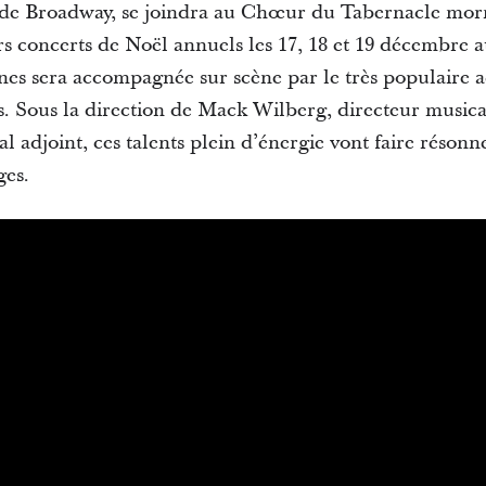
r de Broadway, se joindra au Chœur du Tabernacle morm
 concerts de Noël annuels les 17, 18 et 19 décembre a
nes sera accompagnée sur scène par le très populaire 
s. Sous la direction de Mack Wilberg, directeur music
 adjoint, ces talents plein d’énergie vont faire résonn
ges.