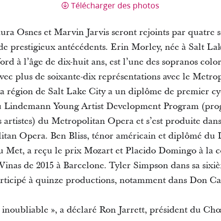
Télécharger des photos
aura Osnes et Marvin Jarvis seront rejoints par quatre 
 prestigieux antécédents. Erin Morley, née à Salt Lake
 à l’âge de dix-huit ans, est l’une des sopranos color
c plus de soixante-dix représentations avec le Metro
a région de Salt Lake City a un diplôme de premier cyc
du Lindemann Young Artist Development Program (pr
artistes) du Metropolitan Opera et s’est produite da
itan Opera. Ben Bliss, ténor américain et diplômé du
Met, a reçu le prix Mozart et Placido Domingo à la c
 Vinas de 2015 à Barcelone. Tyler Simpson dans sa sixi
rticipé à quinze productions, notamment dans Don Car
t inoubliable », a déclaré Ron Jarrett, président du C