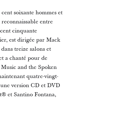
 cent soixante hommes et
, reconnaissable entre
 cent cinquante
er, est dirigée par Mack
dans treize salons et
 et a chanté pour de
t Music and the Spoken
aintenant quatre-vingt-
ir une version CD et DVD
t® et Santino Fontana,