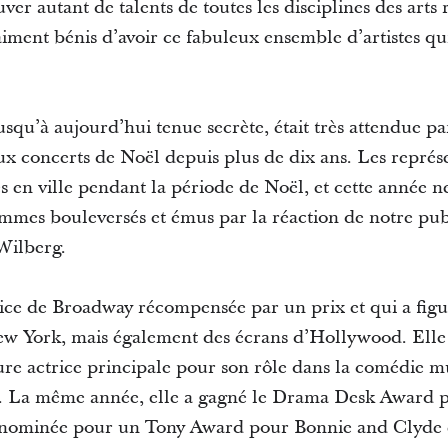
ver autant de talents de toutes les disciplines des art
ment bénis d’avoir ce fabuleux ensemble d’artistes qui
usqu’à aujourd’hui tenue secrète, était très attendue par
ux concerts de Noël depuis plus de dix ans. Les représe
es en ville pendant la période de Noël, et cette année n
mes bouleversés et émus par la réaction de notre publi
Wilberg.
ice de Broadway récompensée par un prix et qui a figu
w York, mais également des écrans d’Hollywood. Elle 
re actrice principale pour son rôle dans la comédie m
 La même année, elle a gagné le Drama Desk Award p
é nominée pour un Tony Award pour Bonnie and Clyde en