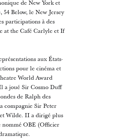
rmonique de New York et
e, 54 Below, le New Jersey
 participations à des
 at the Café Carlyle et If
eprésentations aux États-
tions pour le cinéma et
e Theatre World Award
 Il a joué Sir Cosmo Duff
 mondes de Ralph des
 la compagnie Sir Peter
t Wilde. II a dirigé plus
été nommé OBE (Officier
 dramatique.