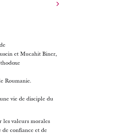
 de
usein et Mucahit Biner,
orthodoxe
 de Roumanie.
une vie de disciple du
r les valeurs morales
 de confiance et de