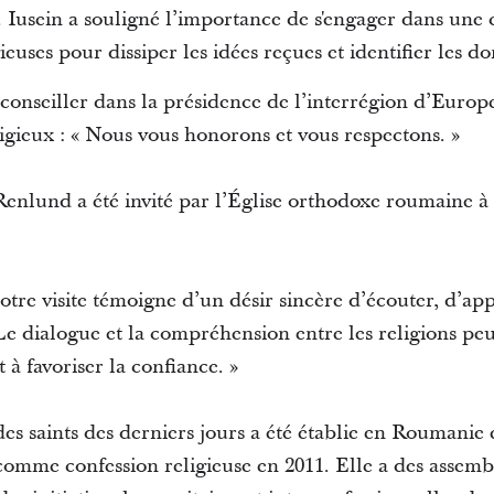
. Iusein a souligné l’importance de s'engager dans une
uses pour dissiper les idées reçues et identifier les 
onseiller dans la présidence de l’interrégion d’Europe
eligieux : « Nous vous honorons et vous respectons. »
Renlund a été invité par l’Église orthodoxe roumaine à 
otre visite témoigne d’un désir sincère d’écouter, d’app
Le dialogue et la compréhension entre les religions pe
 et à favoriser la confiance. »
des saints des derniers jours a été établie en Roumanie 
omme confession religieuse en 2011. Elle a des assembl