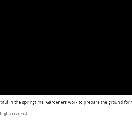
iful in the springtime. Gardeners work to prepare the ground for
l rights reserved.