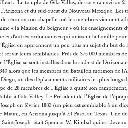
lbert. Le temple de Gila Valley, desservira environ 21
e l’Arizona et du sud-ouest du Nouveau-Mexique. Les t
ux de réunions ou chapelles où les membres viennent a
mme « la Maison du Seigneur » où les enseignements du
e et d'autres ordonnances qui unissent la famille pour 
Église en apprennent un peu plus au sujet du but de la 
et servir leurs semblables. Près de 375 000 membres de 
’Église se sont installés dans le sud-est de l'Arizona e
40 alors que les membres du Bataillon mormon de l'A
 Diego, un des déplacements militaires les plus longs de 
upe de 28 membres de l’Église a quitté son campement
ablir à Gila Valley. Le Président de l’Eglise de l’époqu
-Joseph en février 1883 (un pieu est semblable à un dio
de Miami, en Arizona jusqu’à El Paso, au Texas. Une de
Saint-Joseph était Spencer W. Kimbal qui est devenu P