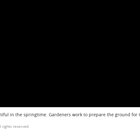
iful in the springtime. Gardeners work to prepare the ground for
l rights reserved.