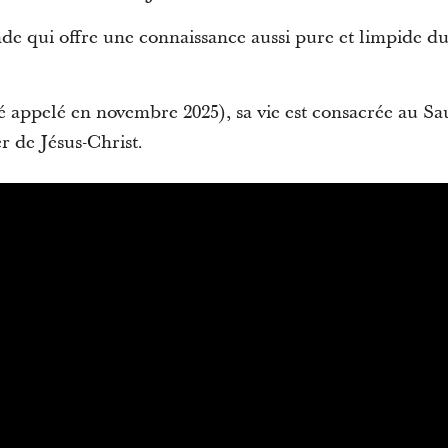
de qui offre une connaissance aussi pure et limpide du
té appelé en novembre 2025), sa vie est consacrée au S
r de Jésus-Christ.