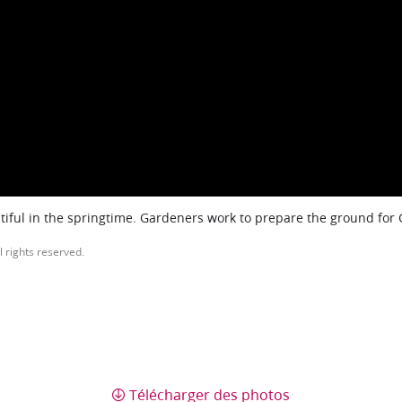
iful in the springtime. Gardeners work to prepare the ground for
l rights reserved.
Télécharger des photos