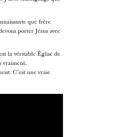
connaissante que frère
devons porter Jésus avec
st la véritable Église de
s vraiment,
rist. C’est une vraie