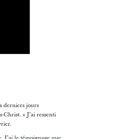
s derniers jours
Christ. « J’ai ressenti
rier.
re. J’ai le témoignage que