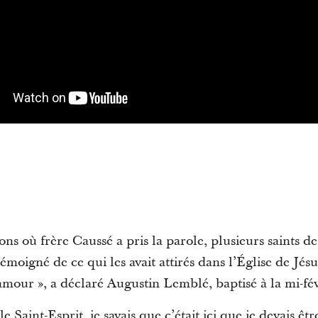
ons où frère Caussé a pris la parole, plusieurs saints de
oigné de ce qui les avait attirés dans l’Église de Jésus-
mour », a déclaré Augustin Lemblé, baptisé à la mi-fév
le Saint-Esprit, je savais que c’était ici que je devais êt