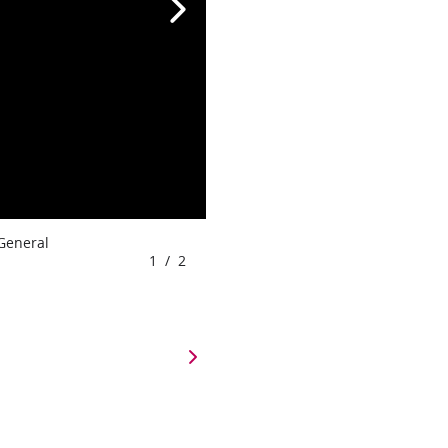
 General
1
/
2