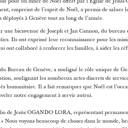
oir pour un dîner de Noël offert par l’Église de Jésus-C
nt, empreint de l’esprit de Noël, a permis de saluer le
 déployés à Genève tout au long de l’année.
r une bienvenue de Joseph et Jan Cannon, du bureau d
ties. Ils ont exprimé leur reconnaissance pour les miss
i ont collaboré à renforcer les familles, à aider les ré
 du Bureau de Genève, a souligné le rôle unique de Ge
tion, soulignant les nombreux actes discrets de servic
ès humanitaire. Il a fait remarquer que Noël est l’occa
uveler notre engagement à servir autrui.
lio de Jesús OGANDO LORA, représentant permanent
 : « Nous voyons beaucoup de choses dans le monde, b