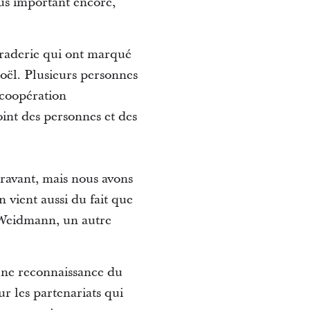
lus important encore,
maraderie qui ont marqué
oël. Plusieurs personnes
 coopération
oint des personnes et des
paravant, mais nous avons
n vient aussi du fait que
s Weidmann, un autre
 une reconnaissance du
r les partenariats qui