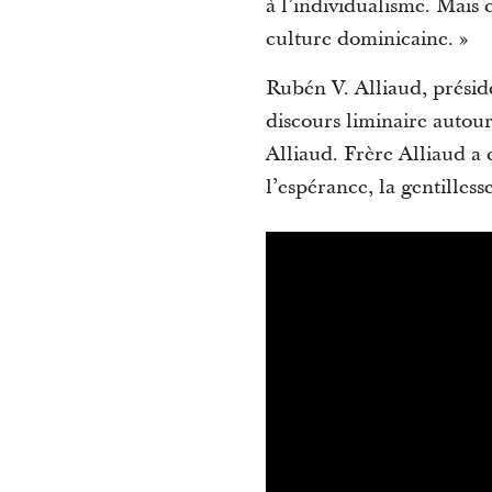
à l’individualisme. Mais c
culture dominicaine. »
Rubén V. Alliaud, préside
discours liminaire autou
Alliaud. Frère Alliaud a 
l’espérance, la gentillesse