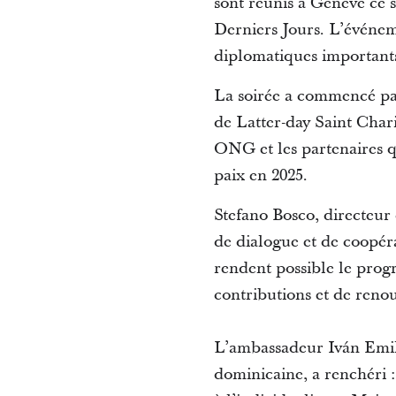
sont réunis à Genève ce s
Derniers Jours. L’événeme
diplomatiques importants
La soirée a commencé pa
de Latter-day Saint Chari
ONG et les partenaires qu
paix en 2025.
Stefano Bosco, directeur
de dialogue et de coopéra
rendent possible le progr
contributions et de reno
L’ambassadeur Iván Emi
dominicaine, a renchéri