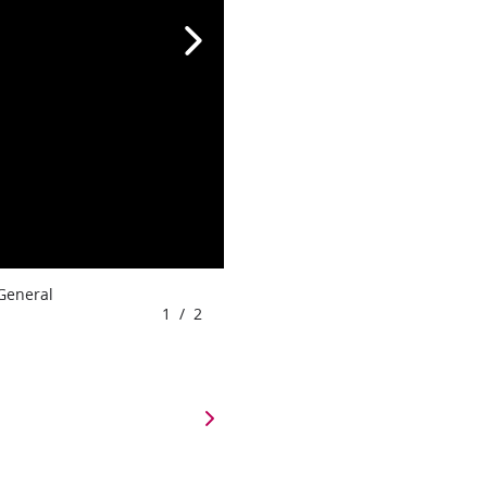
 General
1
/
2