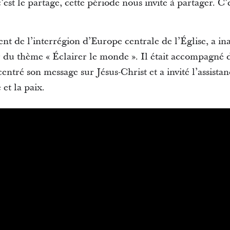
’est le partage, cette période nous invite à partager. C’
nt de l’interrégion d’Europe centrale de l’Église, a in
r du thème « Éclairer le monde ». Il était accompagné 
centré son message sur Jésus-Christ et a invité l’assista
 et la paix.