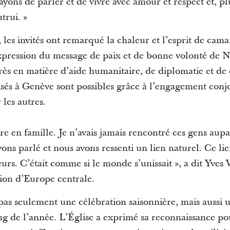
yons de parler et de vivre avec amour et respect et, p
trui. »
, les invités ont remarqué la chaleur et l’esprit de ca
pression du message de paix et de bonne volonté de N
rès en matière d’aide humanitaire, de diplomatie et de
isés à Genève sont possibles grâce à l’engagement conj
 les autres.
être en famille. Je n’avais jamais rencontré ces gens au
ons parlé et nous avons ressenti un lien naturel. Ce lie
urs. C’était comme si le monde s’unissait », a dit Yve
gion d’Europe centrale.
 pas seulement une célébration saisonnière, mais aussi
g de l’année. L’Église a exprimé sa reconnaissance pou