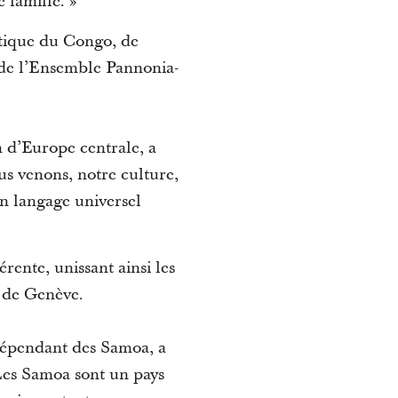
 famille. »
atique du Congo, de
 de l’Ensemble Pannonia-
n d’Europe centrale, a
us venons, notre culture,
n langage universel
rente, unissant ainsi les
l de Genève.
dépendant des Samoa, a
 Les Samoa sont un pays