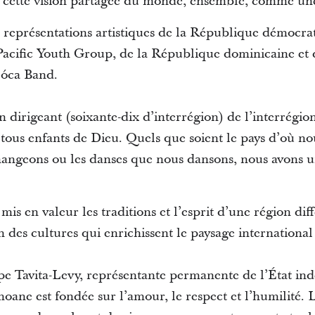
ur cette vision partagée du monde, ensemble, comme une
 représentations artistiques de la République démocr
Pacific Youth Group, de la République dominicaine et
jóca Band.
dirigeant (soixante-dix d’interrégion) de l’interrégio
tous enfants de Dieu. Quels que soient le pays d’où no
angeons ou les danses que nous dansons, nous avons u
s en valeur les traditions et l’esprit d’une région diffé
on des cultures qui enrichissent le paysage internationa
e Tavita-Levy, représentante permanente de l’État in
moane est fondée sur l’amour, le respect et l’humilité.