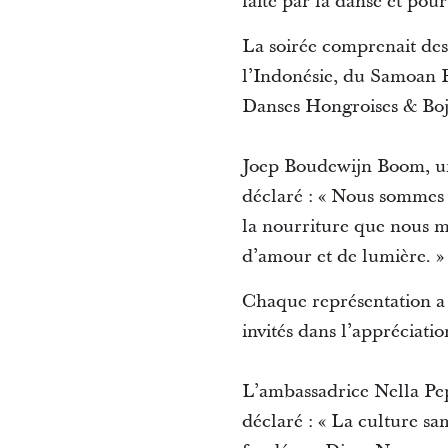
faite par la danse et po
La soirée comprenait des
l’Indonésie, du Samoan 
Danses Hongroises & Bo
Joep Boudewijn Boom, un 
déclaré : « Nous sommes 
la nourriture que nous m
d’amour et de lumière. »
Chaque représentation a mi
invités dans l’appréciati
L’ambassadrice Nella Pep
déclaré : « La culture sa