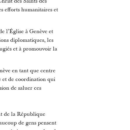
hrist des Saints des
s efforts humanitaires et
e l’Église à Genève et
ions diplomatiques, les
fugiés et à promouvoir la
nève en tant que centre
e et de coordination qui
sion de saluer ces
 de la République
eaucoup de gens pensent